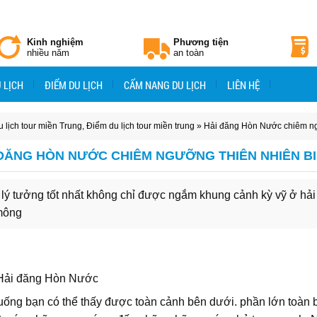
Kinh nghiệm
Phương tiện
nhiều năm
an toàn
 LỊCH
ĐIỂM DU LỊCH
CẨM NANG DU LỊCH
LIÊN HỆ
 lịch tour miền Trung
,
Điểm du lịch tour miền trung
» Hải đăng Hòn Nước chiêm ngư
 ĐĂNG HÒN NƯỚC CHIÊM NGƯỠNG THIÊN NHIÊN BI
 lý tưởng tốt nhất không chỉ được ngắm khung cảnh kỳ vỹ ở hả
mông
xuống bạn có thể thấy được toàn cảnh bên dưới. phần lớn toàn b