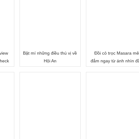
view
Bật mí những điều thú vị về
Đồi cỏ trọc Masara mê
check
Hội An
đắm ngay từ ánh nhìn đ
tiên.