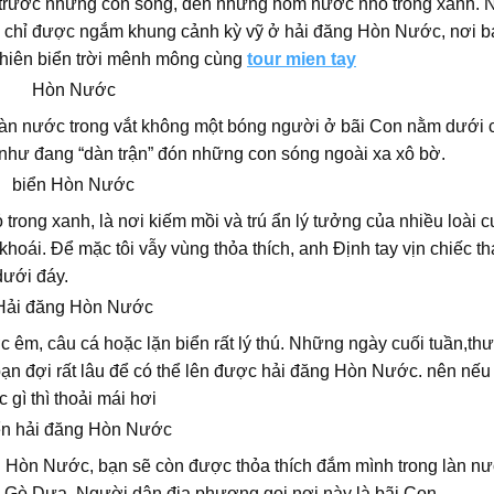
 trước những con sóng, đến những hõm nước nhỏ trong xanh. 
g chỉ được ngắm khung cảnh kỳ vỹ ở hải đăng Hòn Nước, nơi b
hiên biển trời mênh mông cùng
tour mien tay
 làn nước trong vắt không một bóng người ở bãi Con nằm dưới
 như đang “dàn trận” đón những con sóng ngoài xa xô bờ.
rong xanh, là nơi kiếm mồi và trú ẩn lý tưởng của nhiều loài c
hoái. Để mặc tôi vẫy vùng thỏa thích, anh Định tay vịn chiếc t
ưới đáy.
 êm, câu cá hoặc lặn biển rất lý thú. Những ngày cuối tuần,th
bạn đợi rất lâu để có thể lên được hải đăng Hòn Nước. nên nếu
gì thì thoải mái hơi
 Hòn Nước, bạn sẽ còn được thỏa thích đắm mình trong làn n
 Gò Dưa. Người dân địa phương gọi nơi này là bãi Con.