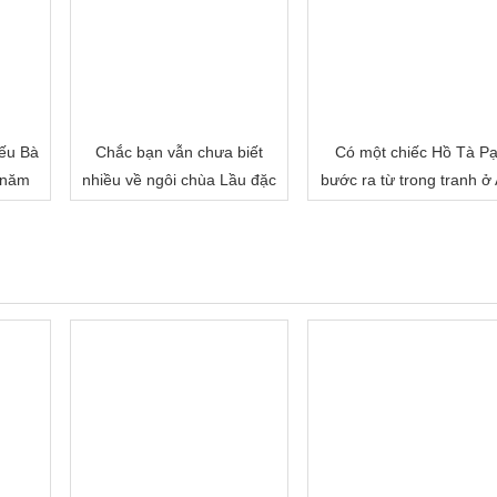
ếu Bà
Chắc bạn vẫn chưa biết
Có một chiếc Hồ Tà P
 năm
nhiều về ngôi chùa Lầu đặc
bước ra từ trong tranh ở
biệt của miền Tây đâu!
Giang