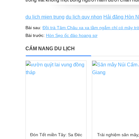
du lich mien trung
du lich quy nhon
Hải đăng Hòn 
Bài sau:
Đồi trà Tâm Châu xa xa tầm ngắm chỉ có mây trờ
Bài trước:
Hòn Sẹo ốc đảo hoang sơ
CẨM NANG DU LỊCH
Đón Tết miền Tây: Sa Đéc
Trải nghiệm săn mây