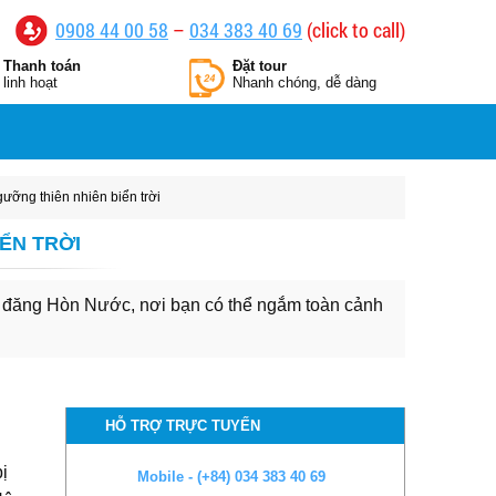
0908 44 00 58
–
034 383 40 69
(click to call)
Thanh toán
Đặt tour
linh hoạt
Nhanh chóng, dễ dàng
ỡng thiên nhiên biển trời
ỂN TRỜI
i đăng Hòn Nước, nơi bạn có thể ngắm toàn cảnh
HỖ TRỢ TRỰC TUYẾN
ị
Mobile - (+84) 034 383 40 69