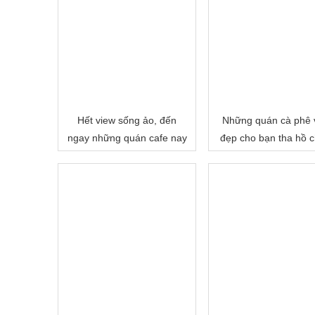
Hết view sống ảo, đến
Những quán cà phê 
ngay những quán cafe nay
đẹp cho bạn tha hồ 
của Hội An
in tại Hội An