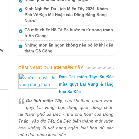
Kinh Nghiệm Du Lịch Miền Tây 2024: Khám
Phá Vẻ Đẹp Mê Hoặc của Đồng Bằng Sông
Nước
Có một chiếc Hồ Tà Pạ bước ra từ trong tranh
ở An Giang
ạ
Những món ăn ngon không nên bỏ lỡ khi đến
 An
thăm Gò Công
CẨM NANG DU LỊCH MIỀN TÂY
Đón Tết miền Tây: Sa Đéc
mùa quýt Lai Vung & làng
hoa Sa Đéc
Du lịch miền Tây
, sau khi tham quan vườn
quýt Lai Vung, bạn đừng quên dừng chân
tại thành phố Sa Đéc - "thủ phủ hoa" của Đồng
Tháp. Vào dịp Tết, Sa Đéc biến thành một vườn
hoa khổng lồ với hàng ngàn loại hoa đủ sắc
màu đua nhau khoe sắc.