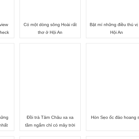
view
Có một dòng sông Hoài rất
Bật mí những điều thú vị
check
thơ ở Hội An
Hội An
hững
Đồi trà Tâm Châu xa xa
Hòn Sẹo ốc đảo hoang 
nhất
tầm ngắm chỉ có mây trời