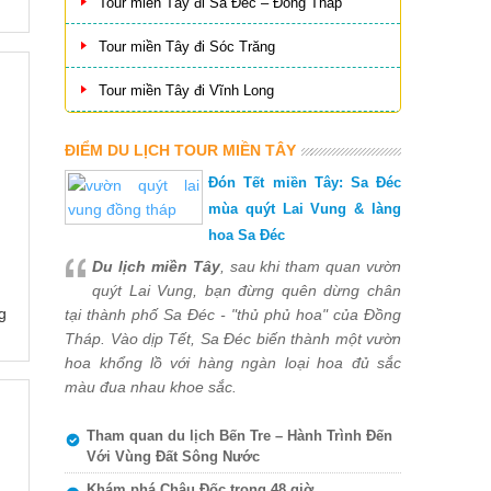
Tour miền Tây đi Sa Đéc – Đồng Tháp
Tour miền Tây đi Sóc Trăng
Tour miền Tây đi Vĩnh Long
ĐIỂM DU LỊCH TOUR MIỀN TÂY
Đón Tết miền Tây: Sa Đéc
mùa quýt Lai Vung & làng
hoa Sa Đéc
Du lịch miền Tây
, sau khi tham quan vườn
quýt Lai Vung, bạn đừng quên dừng chân
g
tại thành phố Sa Đéc - "thủ phủ hoa" của Đồng
Tháp. Vào dịp Tết, Sa Đéc biến thành một vườn
hoa khổng lồ với hàng ngàn loại hoa đủ sắc
màu đua nhau khoe sắc.
Tham quan du lịch Bến Tre – Hành Trình Đến
Với Vùng Đất Sông Nước
Khám phá Châu Đốc trong 48 giờ