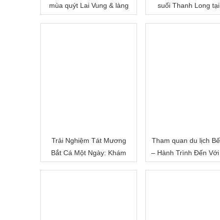
mùa quýt Lai Vung & làng
suối Thanh Long tại
hoa Sa Đéc
Cấm
Trải Nghiệm Tát Mương
Tham quan du lịch Bế
Bắt Cá Một Ngày: Khám
– Hành Trình Đến Với
Phá Cuộc Sống Miền Quê
Đất Sông Nước
Việt Nam