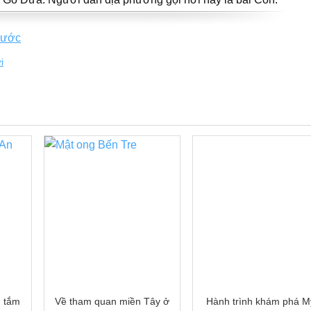
Nước
i
, tắm
Về tham quan miền Tây ở
Hành trình khám phá M