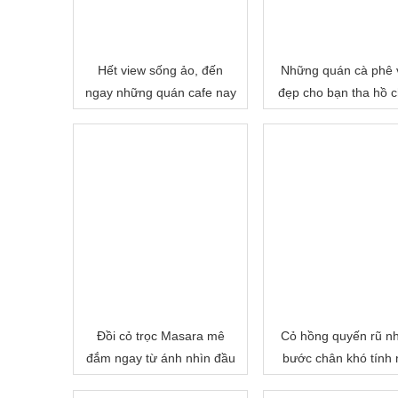
Hết view sống ảo, đến
Những quán cà phê 
ngay những quán cafe nay
đẹp cho bạn tha hồ 
của Hội An
in tại Hội An
Đồi cỏ trọc Masara mê
Cỏ hồng quyến rũ n
đắm ngay từ ánh nhìn đầu
bước chân khó tính 
tiên.