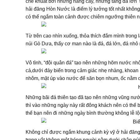
che khuất bởi những hàng cây, những tảng đá lớn
hải đăng Hòn Nước là điểm lý tưởng tốt nhất khôn
có thể ngắm toàn cảnh được chiêm ngưỡng thiên n
Từ trên cao nhìn xuống, thỏa thích đắm mình trong
núi Gò Dưa, thấy cơ man nào là đá, đá lớn, đá nhỏ
Vô tình, “đội quân đá” tạo nên những hõm nước nhỏ t
cá,dưới đáy biển trong cảm giác nhẹ nhàng, khoan k
nhôm, mặt úp vào nước để săn bọn nhum, ốc nằm d
Những bãi đá thiên tạo đã tạo nên những vũng nước
thì vào những ngày này rất đông khách nên có thể 
thể bạn nên đi những ngày bình thường không lễ lộc 
Không chỉ được ngắm khung cảnh kỳ vỹ ở hải đăng
trong vắt không một bóng người nằm dưới chân núi