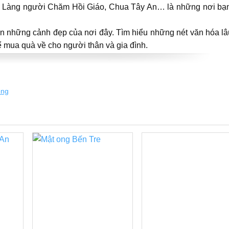
 Làng người Chăm Hồi Giáo, Chua Tây An… là những nơi bạ
n những cảnh đẹp của nơi đây. Tìm hiểu những nét văn hóa lâ
hể mua quà về cho người thân và gia đình.
ong