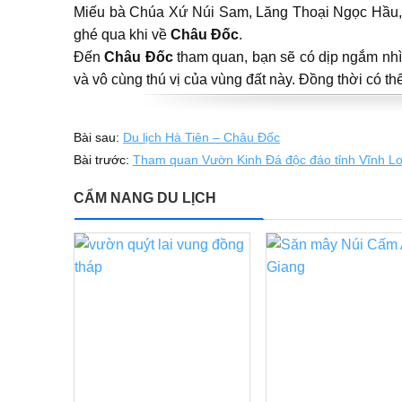
Miếu bà Chúa Xứ Núi Sam, Lăng Thoại Ngọc Hầu,
ghé qua khi về
Châu Đốc
.
Đến
Châu Đốc
tham quan, bạn sẽ có dịp ngắm nhì
và vô cùng thú vị của vùng đất này. Đồng thời có t
Bài sau:
Du lịch Hà Tiên – Châu Đốc
Bài trước:
Tham quan Vườn Kinh Đá độc đáo tỉnh Vĩnh L
CẨM NANG DU LỊCH