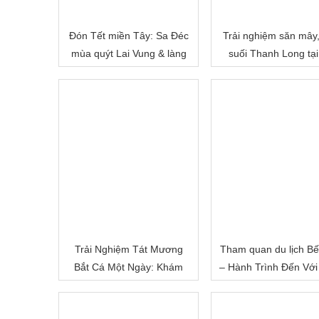
Đón Tết miền Tây: Sa Đéc
Trải nghiệm săn mây
mùa quýt Lai Vung & làng
suối Thanh Long tại
hoa Sa Đéc
Cấm
Trải Nghiệm Tát Mương
Tham quan du lịch Bế
Bắt Cá Một Ngày: Khám
– Hành Trình Đến Với
Phá Cuộc Sống Miền Quê
Đất Sông Nước
Việt Nam