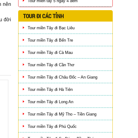
Tour miền tây 5 ngày 4 đêm
n nên
TOUR ĐI CÁC TỈNH
u đời
Tour miền Tây đi Bạc Liêu
Tour miền Tây đi Bến Tre
Tour miền Tây đi Cà Mau
Tour miền Tây đi Cần Thơ
Tour miền Tây đi Châu Đốc – An Giang
Tour miền Tây đi Hà Tiên
Tour miền Tây đi Long An
Tour miền Tây đi Mỹ Tho – Tiền Giang
Tour miền Tây đi Phú Quốc