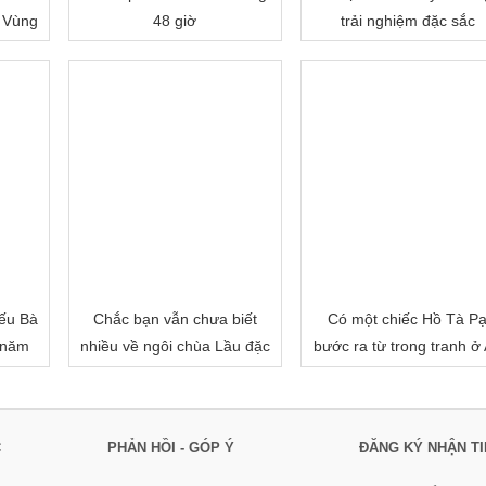
 Vùng
48 giờ
trải nghiệm đặc sắc
ếu Bà
Chắc bạn vẫn chưa biết
Có một chiếc Hồ Tà P
 năm
nhiều về ngôi chùa Lầu đặc
bước ra từ trong tranh ở
biệt của miền Tây đâu!
Giang
C
PHẢN HỒI - GÓP Ý
ĐĂNG KÝ NHẬN TI