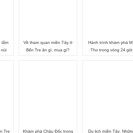
, tắm
Về tham quan miền Tây ở
Hành trình khám phá M
 núi
Bến Tre ăn gì, mua gì?
Tho trong vòng 24 giờ
n Tre
Khám phá Châu Đốc trong
Du lịch miền Tây: Nhữn