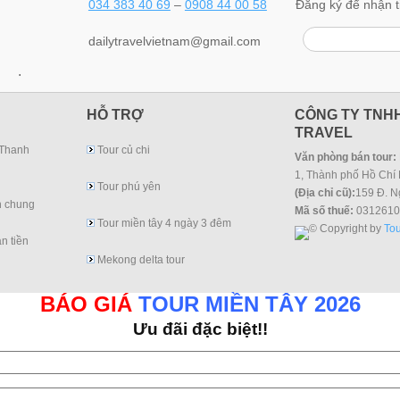
034 383 40 69
–
0908 44 00 58
Đăng ký để nhận t
dailytravelvietnam@gmail.com
.
HỖ TRỢ
CÔNG TY TNHH
TRAVEL
 Thanh
Tour củ chi
Văn phòng bán tour:
1, Thành phố Hồ Chí 
Tour phú yên
(Địa chỉ cũ):
159 Đ. N
h chung
Mã số thuế:
0312610
Tour miền tây 4 ngày 3 đêm
© Copyright by
Tou
n tiền
Mekong delta tour
BÁO GIÁ
TOUR MIỀN TÂY 2026
Ưu đãi đặc biệt!!