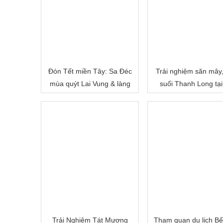
Đón Tết miền Tây: Sa Đéc
Trải nghiệm săn mây
mùa quýt Lai Vung & làng
suối Thanh Long tại
hoa Sa Đéc
Cấm
Trải Nghiệm Tát Mương
Tham quan du lịch Bế