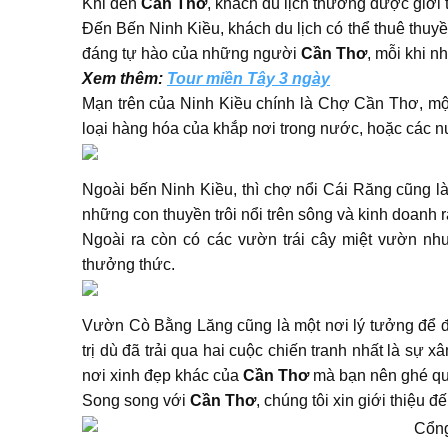
Khi đến
Cần Thơ
, khách du lịch thường được giới
Đến Bến Ninh Kiều, khách du lịch có thể thuê thuy
đáng tự hào của những người
Cần Thơ
, mỗi khi n
Xem thêm:
Tour miền Tây 3 ngày
Mạn trên của Ninh Kiều chính là Chợ Cần Thơ, một
loại hàng hóa của khắp nơi trong nước, hoặc các 
Ngoài bến Ninh Kiều, thì chợ nổi Cái Răng cũng l
những con thuyền trôi nổi trên sông và kinh doanh 
Ngoài ra còn có các vườn trái cây miệt vườn như
thưởng thức.
Vườn Cò Bằng Lăng cũng là một nơi lý tưởng để đế
trị dù đã trải qua hai cuộc chiến tranh nhất là sự
nơi xinh đẹp khác của
Cần Thơ
mà bạn nên ghé qu
Song song với
Cần Thơ
, chúng tôi xin giới thiệu đ