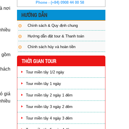
Phone - (+84) 0908 44 00 58
à nơi
HƯỚNG DẪN
Chính sách & Quy định chung
nhiều
Hướng dẫn đặt tour & Thanh toán
Chính sách hủy và hoàn tiền
o gồm
THỜI GIAN TOUR
khách
Tour miền tây 1/2 ngày
Tour miền tây 1 ngày
ó giá
Tour miền tây 2 ngày 1 đêm
nhiều
Tour miền tây 3 ngày 2 đêm
.
Tour miền tây 4 ngày 3 đêm