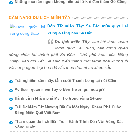
Những món ăn ngon không nên bỏ lỡ khi đến thăm Gò Công
CẨM NANG DU LỊCH MIỀN TÂY
Đón Tết miền Tây: Sa Đéc mùa quýt Lai
Vung & làng hoa Sa Đéc
Du lịch miền Tây
, sau khi tham quan
vườn quýt Lai Vung, bạn đừng quên
dừng chân tại thành phố Sa Đéc - "thủ phủ hoa" của Đồng
Tháp. Vào dịp Tết, Sa Đéc biến thành một vườn hoa khổng lồ
với hàng ngàn loại hoa đủ sắc màu đua nhau khoe sắc.
Trải nghiệm săn mây, tắm suối Thanh Long tại núi Cấm
Về tham quan miền Tây ở Bến Tre ăn gì, mua gì?
Hành trình khám phá Mỹ Tho trong vòng 24 giờ
Trải Nghiệm Tát Mương Bắt Cá Một Ngày: Khám Phá Cuộc
Sống Miền Quê Việt Nam
Tham quan du lịch Bến Tre – Hành Trình Đến Với Vùng Đất
Sông Nước