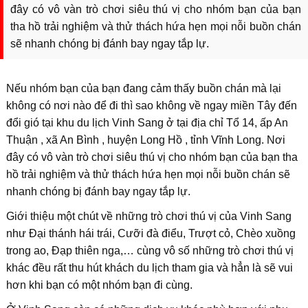
đây có vô vàn trò chơi siêu thú vị cho nhóm bạn của bạn
tha hồ trải nghiệm và thử thách hứa hẹn mọi nỗi buồn chán
sẽ nhanh chóng bị đánh bay ngay tắp lự.
Nếu nhóm bạn của bạn đang cảm thấy buồn chán mà lại
không có nơi nào để đi thì sao không về ngay miền Tây đến
đổi gió tại khu du lịch Vinh Sang ở tại địa chỉ Tổ 14, ấp An
Thuận , xã An Bình , huyện Long Hồ , tỉnh Vĩnh Long. Nơi
đây có vô vàn trò chơi siêu thú vị cho nhóm bạn của bạn tha
hồ trải nghiệm và thử thách hứa hẹn mọi nỗi buồn chán sẽ
nhanh chóng bị đánh bay ngay tắp lự.
Giới thiệu một chút về những trò chơi thú vị của Vinh Sang
như Đại thánh hái trái, Cưỡi đà điểu, Trượt cỏ, Chèo xuồng
trong ao, Đạp thiên nga,… cùng vô số những trò chơi thú vị
khác đều rất thu hút khách du lịch tham gia và hẳn là sẽ vui
hơn khi bạn có một nhóm bạn đi cùng.