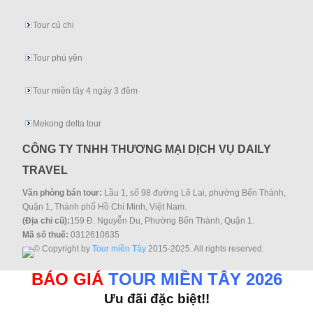
Tour củ chi
Tour phú yên
Tour miền tây 4 ngày 3 đêm
Mekong delta tour
CÔNG TY TNHH THƯƠNG MẠI DỊCH VỤ DAILY
TRAVEL
Văn phòng bán tour:
Lầu 1, số 98 đường Lê Lai, phường Bến Thành,
Quận 1, Thành phố Hồ Chí Minh, Việt Nam.
(Địa chỉ cũ):
159 Đ. Nguyễn Du, Phường Bến Thành, Quận 1.
Mã số thuế:
0312610635
© Copyright by
Tour miền Tây
2015-2025. All rights reserved.
BÁO GIÁ
TOUR MIỀN TÂY 2026
Ưu đãi đặc biệt!!