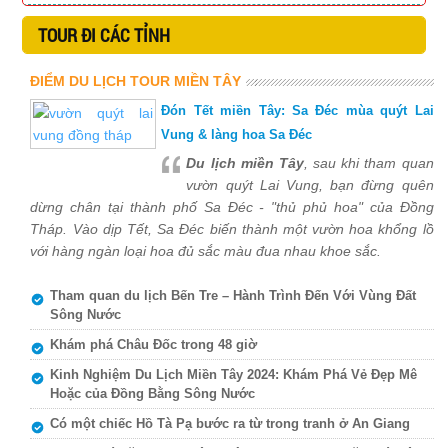
TOUR ĐI CÁC TỈNH
ĐIỂM DU LỊCH TOUR MIỀN TÂY
Đón Tết miền Tây: Sa Đéc mùa quýt Lai
Vung & làng hoa Sa Đéc
Du lịch miền Tây
, sau khi tham quan
vườn quýt Lai Vung, bạn đừng quên
dừng chân tại thành phố Sa Đéc - "thủ phủ hoa" của Đồng
Tháp. Vào dịp Tết, Sa Đéc biến thành một vườn hoa khổng lồ
với hàng ngàn loại hoa đủ sắc màu đua nhau khoe sắc.
Tham quan du lịch Bến Tre – Hành Trình Đến Với Vùng Đất
Sông Nước
Khám phá Châu Đốc trong 48 giờ
Kinh Nghiệm Du Lịch Miền Tây 2024: Khám Phá Vẻ Đẹp Mê
Hoặc của Đồng Bằng Sông Nước
Có một chiếc Hồ Tà Pạ bước ra từ trong tranh ở An Giang