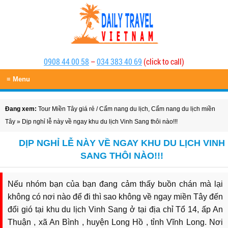
0908 44 00 58
–
034 383 40 69
(click to call)
≡ Menu
Đang xem:
Tour Miền Tây giá rẻ
/
Cẩm nang du lịch
,
Cẩm nang du lịch miền
Tây
» Dịp nghỉ lễ này về ngay khu du lịch Vinh Sang thôi nào!!!
DỊP NGHỈ LỄ NÀY VỀ NGAY KHU DU LỊCH VINH
SANG THÔI NÀO!!!
Nếu nhóm bạn của bạn đang cảm thấy buồn chán mà lại
không có nơi nào để đi thì sao không về ngay miền Tây đến
đổi gió tại khu du lịch Vinh Sang ở tại địa chỉ Tổ 14, ấp An
Thuận , xã An Bình , huyện Long Hồ , tỉnh Vĩnh Long. Nơi