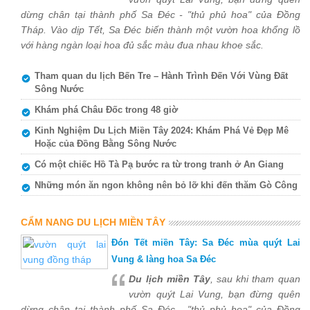
dừng chân tại thành phố Sa Đéc - "thủ phủ hoa" của Đồng
Tháp. Vào dịp Tết, Sa Đéc biến thành một vườn hoa khổng lồ
với hàng ngàn loại hoa đủ sắc màu đua nhau khoe sắc.
Tham quan du lịch Bến Tre – Hành Trình Đến Với Vùng Đất
Sông Nước
Khám phá Châu Đốc trong 48 giờ
Kinh Nghiệm Du Lịch Miền Tây 2024: Khám Phá Vẻ Đẹp Mê
Hoặc của Đồng Bằng Sông Nước
Có một chiếc Hồ Tà Pạ bước ra từ trong tranh ở An Giang
Những món ăn ngon không nên bỏ lỡ khi đến thăm Gò Công
CẨM NANG DU LỊCH MIỀN TÂY
Đón Tết miền Tây: Sa Đéc mùa quýt Lai
Vung & làng hoa Sa Đéc
Du lịch miền Tây
, sau khi tham quan
vườn quýt Lai Vung, bạn đừng quên
dừng chân tại thành phố Sa Đéc - "thủ phủ hoa" của Đồng