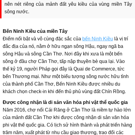
nên nét riêng của mảnh đất yêu kiều của vùng miền Tây
sông nước.
Bến Ninh Kiều của miền Tây
Điểm nổi bật và vô cùng đặc sắc của
bến Ninh Kiều
là vị trí
đắc địa của nó, nằm ở hữu ngạn sông Hậu, ngay ngã ba
sông Hậu và sông Cần Thơ. Nơi đây khi xưa là một bến
sông ở đầu chợ Cần Thơ, tấp nập thuyền bè qua lại. Vào
thế kỷ 19, người Pháp gọi đây là Quai de Commerce, tức
bến Thương mại. Như một biểu tượng sông nước hữu tình
của thành phố Cần Thơ, Bến Ninh Kiều được nhiều du
khách chọn check-in khi đến thủ phủ vùng đất Chín Rồng.
Được công nhận là di sản văn hóa phi vật thể quốc gia
Năm 2016, chợ nổi Cái Răng ở Cần Thơ là niềm tự hào lớn
của mảnh đất Cần Thơ khi được công nhận di sản văn hóa
phi vật thể quốc gia. Có lịch sử hình thành và phát triển hàng
trăm năm, xuất phát từ nhu cầu giao thương, trao đổi các