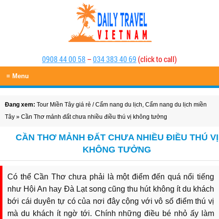
0908 44 00 58
–
034 383 40 69
(click to call)
≡ Menu
Đang xem:
Tour Miền Tây giá rẻ
/
Cẩm nang du lịch
,
Cẩm nang du lịch miền
Tây
» Cần Thơ mảnh đất chưa nhiều điều thú vị không tưởng
CẦN THƠ MẢNH ĐẤT CHƯA NHIỀU ĐIỀU THÚ VỊ
KHÔNG TƯỞNG
Có thể Cần Thơ chưa phải là một điểm đến quá nổi tiếng
như Hội An hay Đà Lạt song cũng thu hút không ít du khách
bới cái duyên tự có của nơi đây cộng với vô số điểm thú vị
mà du khách ít ngờ tới. Chính những điều bé nhỏ ấy làm