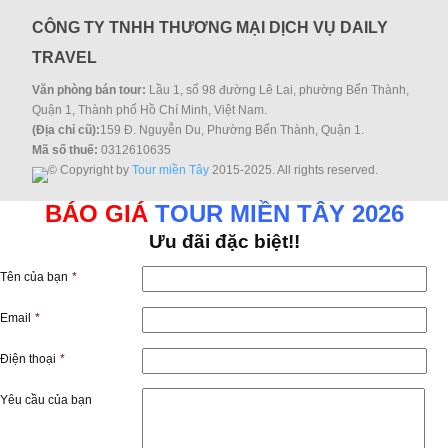
CÔNG TY TNHH THƯƠNG MẠI DỊCH VỤ DAILY
TRAVEL
Văn phòng bán tour:
Lầu 1, số 98 đường Lê Lai, phường Bến Thành,
Quận 1, Thành phố Hồ Chí Minh, Việt Nam.
(Địa chỉ cũ):
159 Đ. Nguyễn Du, Phường Bến Thành, Quận 1.
Mã số thuế:
0312610635
© Copyright by
Tour miền Tây
2015-2025. All rights reserved.
BÁO GIÁ
TOUR MIỀN TÂY 2026
Ưu đãi đặc biệt!!
Tên của bạn
*
Email
*
Điện thoại
*
Yêu cầu của bạn