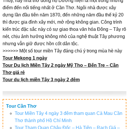
Thủy, hay nhà thờ dòng họ Dương hiện là một trong những
điểm đến nổi tiếng nhất ở Cần Thơ. Ngôi nhà được xây
dựng lần đầu tiên năm 1870, đến những năm đầu thế kỷ 20
thì được gia đình xây mới, mở rộng không gian. Công trình
kiến trúc đặc sắc này có sự giao thoa văn hóa Đông – Tây rõ
nét, chịu ảnh hưởng không nhỏ của nghệ thuật Tây phương
nhưng vẫn giữ được hồn cốt dân tộc.
>>>>>> Một số tour miền Tây đáng chú ý trong mùa hè này
Tour Mekong 1 ngày
Tour Du lịch Miền Tây 2 ngày Mỹ Tho – Bến Tre – Cần
Thơ giá rẻ
Tour du lịch miền Tây 3 ngày 2 đêm
Tour Cần Thơ
Tour Miền Tây 4 ngày 3 đêm tham quan Cà Mau Cần
Thơ thành phố Hồ Chí Minh
Tour Tham Quan Châu Đốc – Hà Tiên – Rạch Giá –