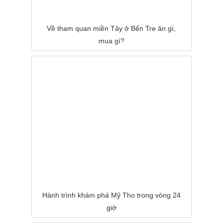
Về tham quan miền Tây ở Bến Tre ăn gì,
mua gì?
Hành trình khám phá Mỹ Tho trong vòng 24
giờ