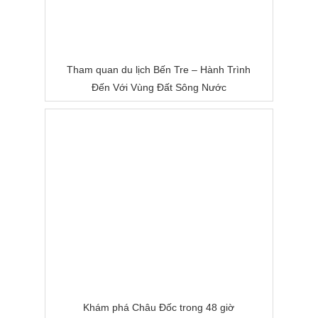
Tham quan du lịch Bến Tre – Hành Trình
Đến Với Vùng Đất Sông Nước
Khám phá Châu Đốc trong 48 giờ