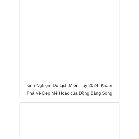
Kinh Nghiệm Du Lịch Miền Tây 2024: Khám
Phá Vẻ Đẹp Mê Hoặc của Đồng Bằng Sông
Nước