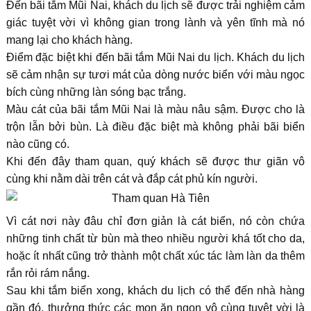
Đến bãi tắm Mũi Nai, khách du lịch sẽ được trải nghiệm cảm
giác tuyệt vời vì không gian trong lành và yên tĩnh mà nó
mang lại cho khách hàng.
Điểm đặc biệt khi đến bãi tắm Mũi Nai du lịch. Khách du lịch
sẽ cảm nhận sự tươi mát của dòng nước biển với màu ngọc
bích cùng những làn sóng bạc trắng.
Màu cát của bãi tắm Mũi Nai là màu nâu sậm. Được cho là
trộn lẫn bởi bùn. Là điều đặc biệt mà không phải bãi biển
nào cũng có.
Khi đến đây tham quan, quý khách sẽ được thư giãn vô
cùng khi nằm dài trên cát và đắp cát phủ kín người.
Vì cát nơi này đâu chỉ đơn giản là cát biển, nó còn chứa
những tinh chất từ bùn mà theo nhiều người khá tốt cho da,
hoặc ít nhất cũng trở thành một chất xúc tác làm làn da thêm
rắn rỏi rám nắng.
Sau khi tắm biển xong, khách du lịch có thể đến nhà hàng
gần đó, thưởng thức các mon ăn ngon vô cùng tuyệt vời là