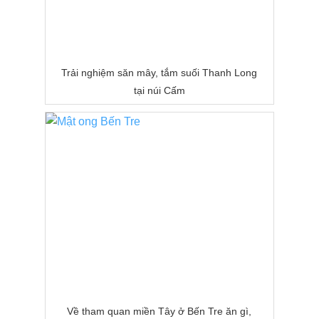
Trải nghiệm săn mây, tắm suối Thanh Long
tại núi Cấm
Về tham quan miền Tây ở Bến Tre ăn gì,