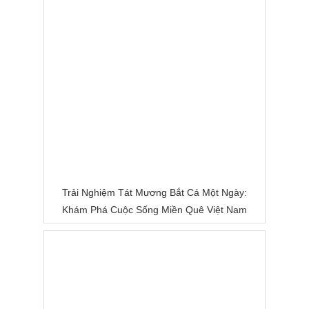
Trải Nghiệm Tát Mương Bắt Cá Một Ngày:
Khám Phá Cuộc Sống Miền Quê Việt Nam