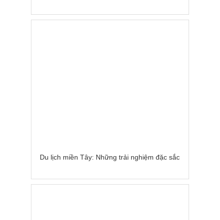
Du lịch miền Tây: Những trải nghiệm đặc sắc