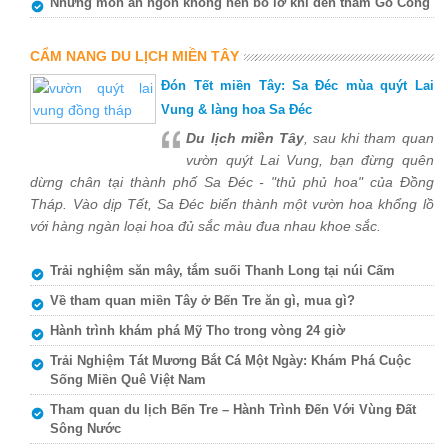
Những món ăn ngon không nên bỏ lỡ khi đến thăm Gò Công
CẨM NANG DU LỊCH MIỀN TÂY
Đón Tết miền Tây: Sa Đéc mùa quýt Lai
Vung & làng hoa Sa Đéc
Du lịch miền Tây
, sau khi tham quan
vườn quýt Lai Vung, bạn đừng quên
dừng chân tại thành phố Sa Đéc - "thủ phủ hoa" của Đồng
Tháp. Vào dịp Tết, Sa Đéc biến thành một vườn hoa khổng lồ
với hàng ngàn loại hoa đủ sắc màu đua nhau khoe sắc.
Trải nghiệm săn mây, tắm suối Thanh Long tại núi Cấm
Về tham quan miền Tây ở Bến Tre ăn gì, mua gì?
Hành trình khám phá Mỹ Tho trong vòng 24 giờ
Trải Nghiệm Tát Mương Bắt Cá Một Ngày: Khám Phá Cuộc
Sống Miền Quê Việt Nam
Tham quan du lịch Bến Tre – Hành Trình Đến Với Vùng Đất
Sông Nước