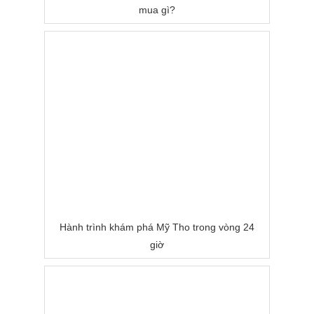
mua gì?
Hành trình khám phá Mỹ Tho trong vòng 24
giờ