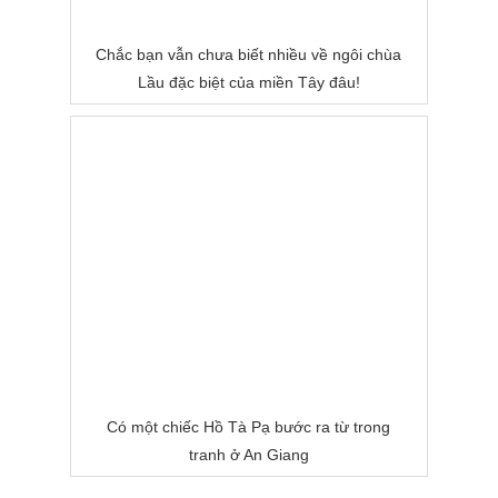
Chắc bạn vẫn chưa biết nhiều về ngôi chùa
Lầu đặc biệt của miền Tây đâu!
Có một chiếc Hồ Tà Pạ bước ra từ trong
tranh ở An Giang