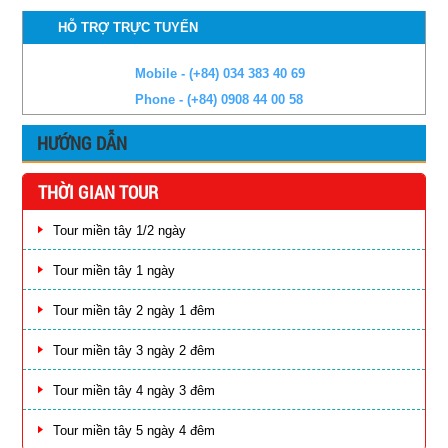
HỖ TRỢ TRỰC TUYẾN
Mobile - (+84) 034 383 40 69
Phone - (+84) 0908 44 00 58
HƯỚNG DẪN
THỜI GIAN TOUR
Tour miền tây 1/2 ngày
Tour miền tây 1 ngày
Tour miền tây 2 ngày 1 đêm
Tour miền tây 3 ngày 2 đêm
Tour miền tây 4 ngày 3 đêm
Tour miền tây 5 ngày 4 đêm