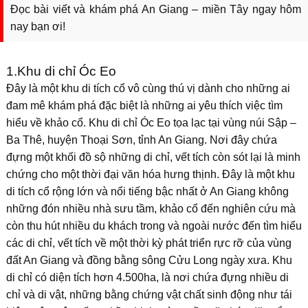
Đọc bài viết và khám phá An Giang – miền Tây ngay hôm
nay bạn ơi!
1.Khu di chỉ Óc Eo
Đây là một khu di tích cổ vô cùng thú vị dành cho những ai
đam mê khám phá đặc biệt là những ai yêu thích việc tìm
hiểu về khảo cổ. Khu di chỉ Óc Eo tọa lạc tại vùng núi Sập –
Ba Thê, huyện Thoại Sơn, tỉnh An Giang. Nơi đây chứa
đựng một khối đồ sộ những di chỉ, vết tích còn sót lại là minh
chứng cho một thời đại văn hóa hưng thịnh. Đây là một khu
di tích cổ rộng lớn và nổi tiếng bậc nhất ở An Giang không
những đón nhiều nhà sưu tầm, khảo cổ đến nghiên cứu mà
còn thu hút nhiều du khách trong và ngoài nước đến tìm hiểu
các di chỉ, vết tích về một thời kỳ phát triển rực rỡ của vùng
đất An Giang và đồng bằng sông Cửu Long ngày xưa. Khu
di chỉ có diện tích hơn 4.500ha, là nơi chứa đựng nhiều di
chỉ và di vật, những bằng chứng vật chất sinh động như tái