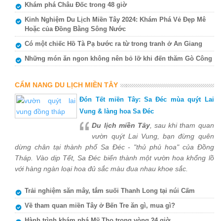
Khám phá Châu Đốc trong 48 giờ
Kinh Nghiệm Du Lịch Miền Tây 2024: Khám Phá Vẻ Đẹp Mê
Hoặc của Đồng Bằng Sông Nước
Có một chiếc Hồ Tà Pạ bước ra từ trong tranh ở An Giang
Những món ăn ngon không nên bỏ lỡ khi đến thăm Gò Công
CẨM NANG DU LỊCH MIỀN TÂY
Đón Tết miền Tây: Sa Đéc mùa quýt Lai
Vung & làng hoa Sa Đéc
Du lịch miền Tây
, sau khi tham quan
vườn quýt Lai Vung, bạn đừng quên
dừng chân tại thành phố Sa Đéc - "thủ phủ hoa" của Đồng
Tháp. Vào dịp Tết, Sa Đéc biến thành một vườn hoa khổng lồ
với hàng ngàn loại hoa đủ sắc màu đua nhau khoe sắc.
Trải nghiệm săn mây, tắm suối Thanh Long tại núi Cấm
Về tham quan miền Tây ở Bến Tre ăn gì, mua gì?
Hành trình khám phá Mỹ Tho trong vòng 24 giờ