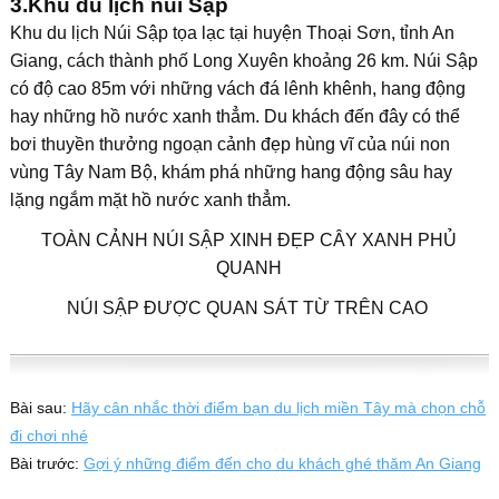
3.Khu du lịch núi Sập
Khu du lịch Núi Sập tọa lạc tại huyện Thoại Sơn, tỉnh An
Giang, cách thành phố Long Xuyên khoảng 26 km. Núi Sập
có độ cao 85m với những vách đá lênh khênh, hang động
hay những hồ nước xanh thẳm. Du khách đến đây có thể
bơi thuyền thưởng ngoạn cảnh đẹp hùng vĩ của núi non
vùng Tây Nam Bộ, khám phá những hang động sâu hay
lặng ngắm mặt hồ nước xanh thẳm.
TOÀN CẢNH NÚI SẬP XINH ĐẸP CÂY XANH PHỦ
QUANH
NÚI SẬP ĐƯỢC QUAN SÁT TỪ TRÊN CAO
Bài sau:
Hãy cân nhắc thời điểm bạn du lịch miền Tây mà chọn chỗ
đi chơi nhé
Bài trước:
Gợi ý những điểm đến cho du khách ghé thăm An Giang