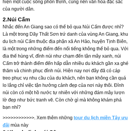
hiện một cuộc sống phồn thịnh, cùng nền văn hóa đặc sắc
của người dân.
2.
Núi Cấm
Nhắc đến An Giang sao có thể bỏ qua Núi Cấm được nhỉ?
Là một trong Dãy Thất Sơn trứ danh của vùng An Giang, khu
du lịch núi Cấm thuộc địa phận xã An Hảo, huyện Tịnh Biên,
là một trong những điểm đến nổi tiếng không thể bỏ qua. Với
địa thế hùng vĩ, đỉnh núi như chạm đến tận mây xanh, núi
Cấm trở thành điểm đến hấp dẫn nhiều du khách gần xa ghé
thăm và chinh phục đỉnh núi. Hiện nay nơi đây đã có cáp
treo phục vụ nhu cầu của du khách, nên bạn không cần quá
lo lắng chỉ việc tận hưởng cảnh đẹp của nơi này thôi. Đỉnh
núi còn có một hồ nước tự nhiên với những đám mây lượn
lờ đẹp như bức tranh vẽ. Còn chờ gì mà không khám phá
bạn nhỉ?
>>>>>>>>>>>>. Xem thêm những
tour du lịch miền Tây ưu
đãi
mùa này