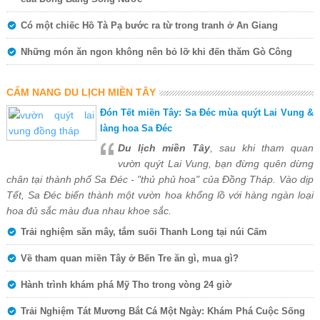
Có một chiếc Hồ Tà Pạ bước ra từ trong tranh ở An Giang
Những món ăn ngon không nên bỏ lỡ khi đến thăm Gò Công
CẨM NANG DU LỊCH MIỀN TÂY
Đón Tết miền Tây: Sa Đéc mùa quýt Lai Vung &
làng hoa Sa Đéc
Du lịch miền Tây
, sau khi tham quan
vườn quýt Lai Vung, bạn đừng quên dừng
chân tại thành phố Sa Đéc - "thủ phủ hoa" của Đồng Tháp. Vào dịp
Tết, Sa Đéc biến thành một vườn hoa khổng lồ với hàng ngàn loại
hoa đủ sắc màu đua nhau khoe sắc.
Trải nghiệm săn mây, tắm suối Thanh Long tại núi Cấm
Về tham quan miền Tây ở Bến Tre ăn gì, mua gì?
Hành trình khám phá Mỹ Tho trong vòng 24 giờ
Trải Nghiệm Tát Mương Bắt Cá Một Ngày: Khám Phá Cuộc Sống