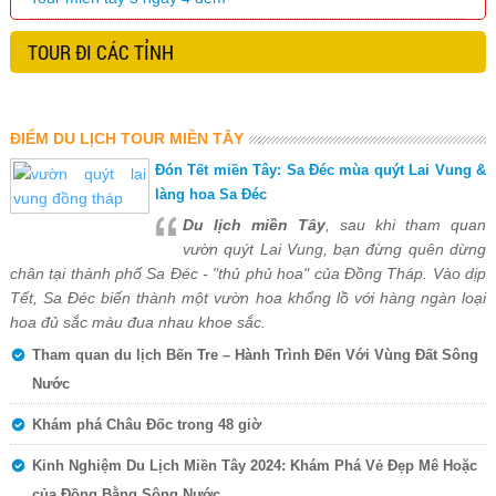
TOUR ĐI CÁC TỈNH
ĐIỂM DU LỊCH TOUR MIỀN TÂY
Đón Tết miền Tây: Sa Đéc mùa quýt Lai Vung &
làng hoa Sa Đéc
Du lịch miền Tây
, sau khi tham quan
vườn quýt Lai Vung, bạn đừng quên dừng
chân tại thành phố Sa Đéc - "thủ phủ hoa" của Đồng Tháp. Vào dịp
Tết, Sa Đéc biến thành một vườn hoa khổng lồ với hàng ngàn loại
hoa đủ sắc màu đua nhau khoe sắc.
Tham quan du lịch Bến Tre – Hành Trình Đến Với Vùng Đất Sông
Nước
Khám phá Châu Đốc trong 48 giờ
Kinh Nghiệm Du Lịch Miền Tây 2024: Khám Phá Vẻ Đẹp Mê Hoặc
của Đồng Bằng Sông Nước