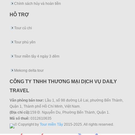
Chính sách hủy và hoàn tiền
HỖ TRỢ
Tour củ chi
Tour phú yên
Tour miền tây 4 ngày 3 đêm
Mekong delta tour
CÔNG TY TNHH THƯƠNG MẠI DỊCH VỤ DAILY
TRAVEL
Văn phòng bán tour:
Lầu 1, số 98 đường Lê Lai, phường Bến Thành,
Quận 1, Thành phố Hồ Chí Minh, Việt Nam.
(Địa chỉ cũ):
159 Đ. Nguyễn Du, Phường Bến Thành, Quận 1.
Mã số thuế:
0312610635
© Copyright by
Tour miền Tây
2015-2025. All rights reserved.