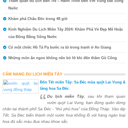
Tham quan du lịch Bến Tre – Hành Trình Đến Với Vùng Đất Sông
Nước
Khám phá Châu Đốc trong 48 giờ
Kinh Nghiệm Du Lịch Miền Tây 2024: Khám Phá Vẻ Đẹp Mê Hoặc
của Đồng Bằng Sông Nước
Có một chiếc Hồ Tà Pạ bước ra từ trong tranh ở An Giang
Những món ăn ngon không nên bỏ lỡ khi đến thăm Gò Công
CẨM NANG DU LỊCH MIỀN TÂY
Đón Tết miền Tây: Sa Đéc mùa quýt Lai Vung &
làng hoa Sa Đéc
Du lịch miền Tây
, sau khi tham quan
vườn quýt Lai Vung, bạn đừng quên dừng
chân tại thành phố Sa Đéc - "thủ phủ hoa" của Đồng Tháp. Vào dịp
Tết, Sa Đéc biến thành một vườn hoa khổng lồ với hàng ngàn loại
hoa đủ sắc màu đua nhau khoe sắc.