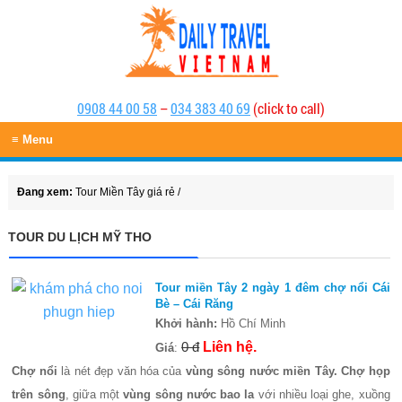
0908 44 00 58
–
034 383 40 69
(click to call)
≡ Menu
Đang xem:
Tour Miền Tây giá rẻ
/
TOUR DU LỊCH MỸ THO
Tour miền Tây 2 ngày 1 đêm chợ nổi Cái
Bè – Cái Răng
Khởi hành:
Hồ Chí Minh
0 đ
Liên hệ.
Giá
:
Chợ nổi
là nét đẹp văn hóa của
vùng sông nước miền Tây.
Chợ họp
trên sông
, giữa một
vùng sông nước bao la
với nhiều loại ghe, xuồng