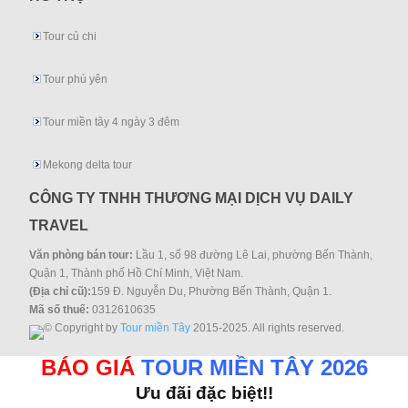
Tour củ chi
Tour phú yên
Tour miền tây 4 ngày 3 đêm
Mekong delta tour
CÔNG TY TNHH THƯƠNG MẠI DỊCH VỤ DAILY
TRAVEL
Văn phòng bán tour:
Lầu 1, số 98 đường Lê Lai, phường Bến Thành,
Quận 1, Thành phố Hồ Chí Minh, Việt Nam.
(Địa chỉ cũ):
159 Đ. Nguyễn Du, Phường Bến Thành, Quận 1.
Mã số thuế:
0312610635
© Copyright by
Tour miền Tây
2015-2025. All rights reserved.
BÁO GIÁ
TOUR MIỀN TÂY 2026
Ưu đãi đặc biệt!!