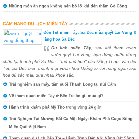
Những món ăn ngon không nên bỏ lỡ khi đến thăm Gò Công
CẨM NANG DU LỊCH MIỀN TÂY
Đón Tết miền Tây: Sa Đéc mùa quýt Lai Vung &
làng hoa Sa Đéc
Du lịch miền Tây
, sau khi tham quan
vườn quýt Lai Vung, bạn đừng quên dừng
chân tại thành phố Sa Đéc - "thủ phủ hoa" của Đồng Tháp. Vào dịp
Tết, Sa Đéc biến thành một vườn hoa khổng lồ với hàng ngàn loại
hoa đủ sắc màu đua nhau khoe sắc.
Trải nghiệm săn mây, tắm suối Thanh Long tại núi Cấm
Về tham quan miền Tây ở Bến Tre ăn gì, mua gì?
Hành trình khám phá Mỹ Tho trong vòng 24 giờ
Trải Nghiệm Tát Mương Bắt Cá Một Ngày: Khám Phá Cuộc Sống
Miền Quê Việt Nam
Tham quan du lịch Bến Tre – Hành Trình Đến Với Vùng Đất Sông