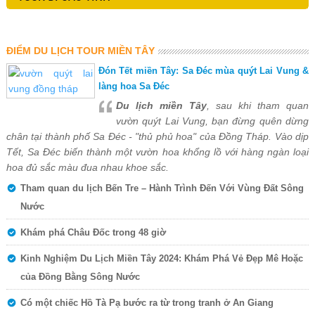
ĐIỂM DU LỊCH TOUR MIỀN TÂY
Đón Tết miền Tây: Sa Đéc mùa quýt Lai Vung &
làng hoa Sa Đéc
Du lịch miền Tây
, sau khi tham quan
vườn quýt Lai Vung, bạn đừng quên dừng
chân tại thành phố Sa Đéc - "thủ phủ hoa" của Đồng Tháp. Vào dịp
Tết, Sa Đéc biến thành một vườn hoa khổng lồ với hàng ngàn loại
hoa đủ sắc màu đua nhau khoe sắc.
Tham quan du lịch Bến Tre – Hành Trình Đến Với Vùng Đất Sông
Nước
Khám phá Châu Đốc trong 48 giờ
Kinh Nghiệm Du Lịch Miền Tây 2024: Khám Phá Vẻ Đẹp Mê Hoặc
của Đồng Bằng Sông Nước
Có một chiếc Hồ Tà Pạ bước ra từ trong tranh ở An Giang