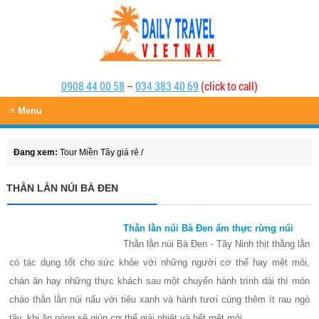
0908 44 00 58
–
034 383 40 69
(click to call)
≡ Menu
Đang xem:
Tour Miền Tây giá rẻ
/
THẰN LẰN NÚI BÀ ĐEN
Thằn lằn núi Bà Đen ẩm thực rừng núi
Thằn lằn núi Bà Đen - Tây Ninh thịt thằng lằn
có tác dụng tốt cho sức khỏe với những người cơ thể hay mệt mỏi,
chán ăn hay những thực khách sau một chuyến hành trình dài thì món
cháo thằn lằn núi nấu với tiêu xanh và hành tươi cùng thêm ít rau ngò
tây, khi ăn nóng sẽ giúp cơ thể giải nhiệt và hết mệt mỏi.