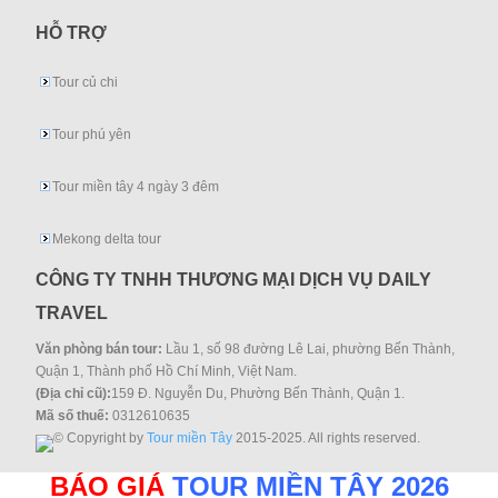
HỖ TRỢ
Tour củ chi
Tour phú yên
Tour miền tây 4 ngày 3 đêm
Mekong delta tour
CÔNG TY TNHH THƯƠNG MẠI DỊCH VỤ DAILY
TRAVEL
Văn phòng bán tour:
Lầu 1, số 98 đường Lê Lai, phường Bến Thành,
Quận 1, Thành phố Hồ Chí Minh, Việt Nam.
(Địa chỉ cũ):
159 Đ. Nguyễn Du, Phường Bến Thành, Quận 1.
Mã số thuế:
0312610635
© Copyright by
Tour miền Tây
2015-2025. All rights reserved.
BÁO GIÁ
TOUR MIỀN TÂY 2026