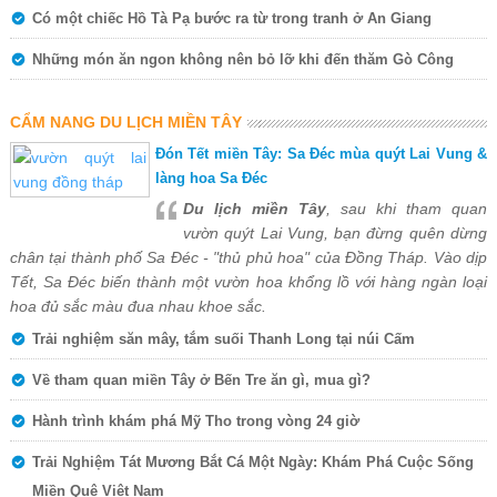
Có một chiếc Hồ Tà Pạ bước ra từ trong tranh ở An Giang
Những món ăn ngon không nên bỏ lỡ khi đến thăm Gò Công
CẨM NANG DU LỊCH MIỀN TÂY
Đón Tết miền Tây: Sa Đéc mùa quýt Lai Vung &
làng hoa Sa Đéc
Du lịch miền Tây
, sau khi tham quan
vườn quýt Lai Vung, bạn đừng quên dừng
chân tại thành phố Sa Đéc - "thủ phủ hoa" của Đồng Tháp. Vào dịp
Tết, Sa Đéc biến thành một vườn hoa khổng lồ với hàng ngàn loại
hoa đủ sắc màu đua nhau khoe sắc.
Trải nghiệm săn mây, tắm suối Thanh Long tại núi Cấm
Về tham quan miền Tây ở Bến Tre ăn gì, mua gì?
Hành trình khám phá Mỹ Tho trong vòng 24 giờ
Trải Nghiệm Tát Mương Bắt Cá Một Ngày: Khám Phá Cuộc Sống
Miền Quê Việt Nam