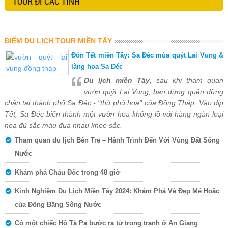
TOUR ĐI CÁC TỈNH
ĐIỂM DU LỊCH TOUR MIỀN TÂY
Đón Tết miền Tây: Sa Đéc mùa quýt Lai Vung &
làng hoa Sa Đéc
Du lịch miền Tây
, sau khi tham quan
vườn quýt Lai Vung, bạn đừng quên dừng
chân tại thành phố Sa Đéc - "thủ phủ hoa" của Đồng Tháp. Vào dịp
Tết, Sa Đéc biến thành một vườn hoa khổng lồ với hàng ngàn loại
hoa đủ sắc màu đua nhau khoe sắc.
Tham quan du lịch Bến Tre – Hành Trình Đến Với Vùng Đất Sông
Nước
Khám phá Châu Đốc trong 48 giờ
Kinh Nghiệm Du Lịch Miền Tây 2024: Khám Phá Vẻ Đẹp Mê Hoặc
của Đồng Bằng Sông Nước
Có một chiếc Hồ Tà Pạ bước ra từ trong tranh ở An Giang