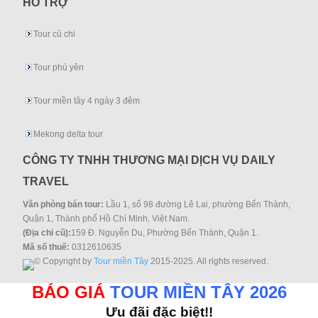
HỖ TRỢ
Tour củ chi
Tour phú yên
Tour miền tây 4 ngày 3 đêm
Mekong delta tour
CÔNG TY TNHH THƯƠNG MẠI DỊCH VỤ DAILY
TRAVEL
Văn phòng bán tour:
Lầu 1, số 98 đường Lê Lai, phường Bến Thành,
Quận 1, Thành phố Hồ Chí Minh, Việt Nam.
(Địa chỉ cũ):
159 Đ. Nguyễn Du, Phường Bến Thành, Quận 1.
Mã số thuế:
0312610635
© Copyright by
Tour miền Tây
2015-2025. All rights reserved.
BÁO GIÁ
TOUR MIỀN TÂY 2026
Ưu đãi đặc biệt!!