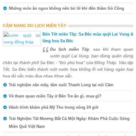
Những món ăn ngon không nên bỏ lỡ khi đến thăm Gò Công
CẨM NANG DU LỊCH MIỀN TÂY
Đón Tết miền Tây: Sa Đéc mùa quýt Lai Vung &
làng hoa Sa Đéc
Du lịch miền Tây
, sau khi tham quan
vườn quýt Lai Vung, bạn đừng quên dừng
chân tại thành phố Sa Đéc - "thủ phủ hoa" của Đồng Tháp. Vào dịp
Tết, Sa Đéc biến thành một vườn hoa khổng lồ với hàng ngàn loại
hoa đủ sắc màu đua nhau khoe sắc.
Trải nghiệm săn mây, tắm suối Thanh Long tại núi Cấm
Về tham quan miền Tây ở Bến Tre ăn gì, mua gì?
Hành trình khám phá Mỹ Tho trong vòng 24 giờ
Trải Nghiệm Tát Mương Bắt Cá Một Ngày: Khám Phá Cuộc Sống
Miền Quê Việt Nam