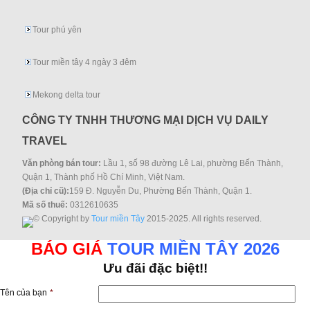
Tour phú yên
Tour miền tây 4 ngày 3 đêm
Mekong delta tour
CÔNG TY TNHH THƯƠNG MẠI DỊCH VỤ DAILY
TRAVEL
Văn phòng bán tour:
Lầu 1, số 98 đường Lê Lai, phường Bến Thành,
Quận 1, Thành phố Hồ Chí Minh, Việt Nam.
(Địa chỉ cũ):
159 Đ. Nguyễn Du, Phường Bến Thành, Quận 1.
Mã số thuế:
0312610635
© Copyright by
Tour miền Tây
2015-2025. All rights reserved.
BÁO GIÁ
TOUR MIỀN TÂY 2026
Ưu đãi đặc biệt!!
Tên của bạn
*