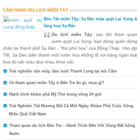
CẨM NANG DU LỊCH MIỀN TÂY
Đón Tết miền Tây: Sa Đéc mùa quýt Lai Vung &
làng hoa Sa Đéc
Du lịch miền Tây
, sau khi tham quan
vườn quýt Lai Vung, bạn đừng quên dừng
chân tại thành phố Sa Đéc - "thủ phủ hoa" của Đồng Tháp. Vào dịp
Tết, Sa Đéc biến thành một vườn hoa khổng lồ với hàng ngàn loại
hoa đủ sắc màu đua nhau khoe sắc.
Trải nghiệm săn mây, tắm suối Thanh Long tại núi Cấm
Về tham quan miền Tây ở Bến Tre ăn gì, mua gì?
Hành trình khám phá Mỹ Tho trong vòng 24 giờ
Trải Nghiệm Tát Mương Bắt Cá Một Ngày: Khám Phá Cuộc Sống
Miền Quê Việt Nam
Tham quan du lịch Bến Tre – Hành Trình Đến Với Vùng Đất Sông
Nước