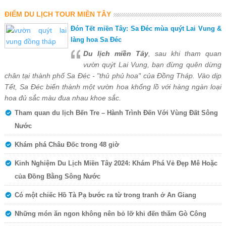
ĐIỂM DU LỊCH TOUR MIỀN TÂY
Đón Tết miền Tây: Sa Đéc mùa quýt Lai Vung &
làng hoa Sa Đéc
Du lịch miền Tây
, sau khi tham quan
vườn quýt Lai Vung, bạn đừng quên dừng
chân tại thành phố Sa Đéc - "thủ phủ hoa" của Đồng Tháp. Vào dịp
Tết, Sa Đéc biến thành một vườn hoa khổng lồ với hàng ngàn loại
hoa đủ sắc màu đua nhau khoe sắc.
Tham quan du lịch Bến Tre – Hành Trình Đến Với Vùng Đất Sông
Nước
Khám phá Châu Đốc trong 48 giờ
Kinh Nghiệm Du Lịch Miền Tây 2024: Khám Phá Vẻ Đẹp Mê Hoặc
của Đồng Bằng Sông Nước
Có một chiếc Hồ Tà Pạ bước ra từ trong tranh ở An Giang
Những món ăn ngon không nên bỏ lỡ khi đến thăm Gò Công