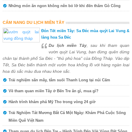
Những món ăn ngon không nên bỏ lỡ khi đến thăm Gò Công
CẨM NANG DU LỊCH MIỀN TÂY
Đón Tết miền Tây: Sa Đéc mùa quýt Lai Vung &
làng hoa Sa Đéc
Du lịch miền Tây
, sau khi tham quan
vườn quýt Lai Vung, bạn đừng quên dừng
chân tại thành phố Sa Đéc - "thủ phủ hoa" của Đồng Tháp. Vào dịp
Tết, Sa Đéc biến thành một vườn hoa khổng lồ với hàng ngàn loại
hoa đủ sắc màu đua nhau khoe sắc.
Trải nghiệm săn mây, tắm suối Thanh Long tại núi Cấm
Về tham quan miền Tây ở Bến Tre ăn gì, mua gì?
Hành trình khám phá Mỹ Tho trong vòng 24 giờ
Trải Nghiệm Tát Mương Bắt Cá Một Ngày: Khám Phá Cuộc Sống
Miền Quê Việt Nam
Tham quan du lịch Bến Tre – Hành Trình Đến Với Vùng Đất Sông