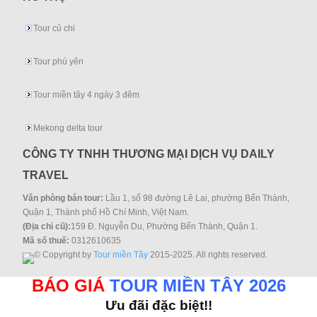
Tour củ chi
Tour phú yên
Tour miền tây 4 ngày 3 đêm
Mekong delta tour
CÔNG TY TNHH THƯƠNG MẠI DỊCH VỤ DAILY
TRAVEL
Văn phòng bán tour:
Lầu 1, số 98 đường Lê Lai, phường Bến Thành,
Quận 1, Thành phố Hồ Chí Minh, Việt Nam.
(Địa chỉ cũ):
159 Đ. Nguyễn Du, Phường Bến Thành, Quận 1.
Mã số thuế:
0312610635
© Copyright by
Tour miền Tây
2015-2025. All rights reserved.
BÁO GIÁ
TOUR MIỀN TÂY 2026
Ưu đãi đặc biệt!!