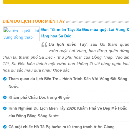
ĐIỂM DU LỊCH TOUR MIỀN TÂY
Đón Tết miền Tây: Sa Đéc mùa quýt Lai Vung &
làng hoa Sa Đéc
Du lịch miền Tây
, sau khi tham quan
vườn quýt Lai Vung, bạn đừng quên dừng
chân tại thành phố Sa Đéc - "thủ phủ hoa" của Đồng Tháp. Vào dịp
Tết, Sa Đéc biến thành một vườn hoa khổng lồ với hàng ngàn loại
hoa đủ sắc màu đua nhau khoe sắc.
Tham quan du lịch Bến Tre – Hành Trình Đến Với Vùng Đất Sông
Nước
Khám phá Châu Đốc trong 48 giờ
Kinh Nghiệm Du Lịch Miền Tây 2024: Khám Phá Vẻ Đẹp Mê Hoặc
của Đồng Bằng Sông Nước
Có một chiếc Hồ Tà Pạ bước ra từ trong tranh ở An Giang