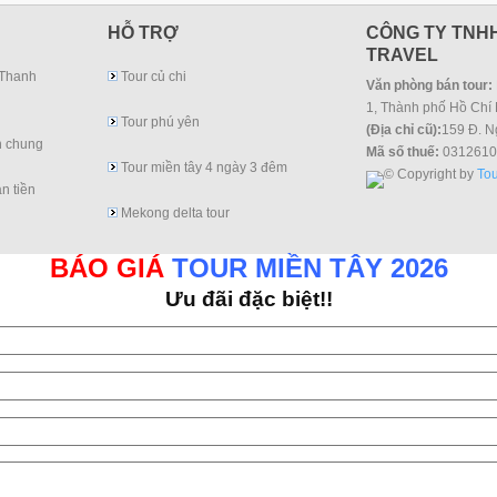
HỖ TRỢ
CÔNG TY TNHH
TRAVEL
 Thanh
Tour củ chi
Văn phòng bán tour:
1, Thành phố Hồ Chí 
Tour phú yên
(Địa chỉ cũ):
159 Đ. N
h chung
Mã số thuế:
0312610
Tour miền tây 4 ngày 3 đêm
© Copyright by
Tou
n tiền
Mekong delta tour
BÁO GIÁ
TOUR MIỀN TÂY 2026
Ưu đãi đặc biệt!!