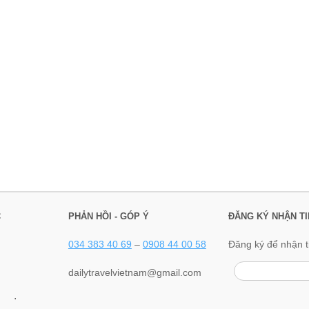
C
PHẢN HỒI - GÓP Ý
ĐĂNG KÝ NHẬN TI
034 383 40 69
–
0908 44 00 58
Đăng ký để nhận t
dailytravelvietnam@gmail.com
.