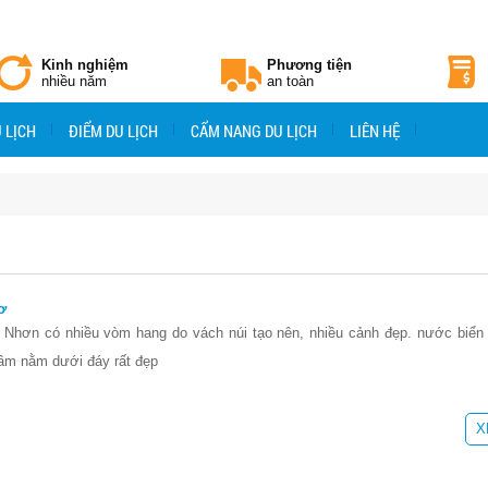
Kinh nghiệm
Phương tiện
nhiều năm
an toàn
 LỊCH
ĐIỂM DU LỊCH
CẨM NANG DU LỊCH
LIÊN HỆ
ơ
 Nhơn có nhiều vòm hang do vách núi tạo nên, nhiều cảnh đẹp. nước biển n
gầm nằm dưới đáy rất đẹp
X