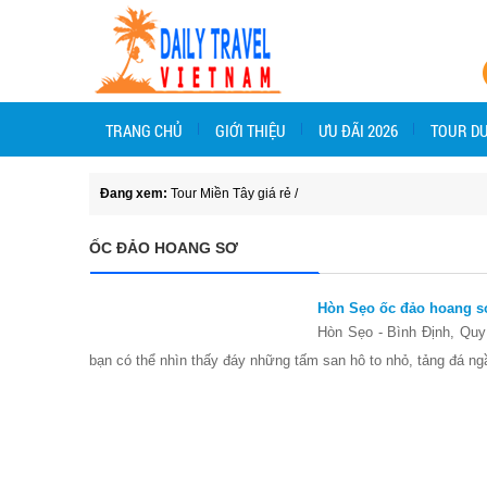
TRANG CHỦ
GIỚI THIỆU
ƯU ĐÃI 2026
TOUR DU
Đang xem:
Tour Miền Tây giá rẻ
/
ỐC ĐẢO HOANG SƠ
Hòn Sẹo ốc đảo hoang s
Hòn Sẹo - Bình Định, Quy
bạn có thể nhìn thấy đáy những tấm san hô to nhỏ, tảng đá n