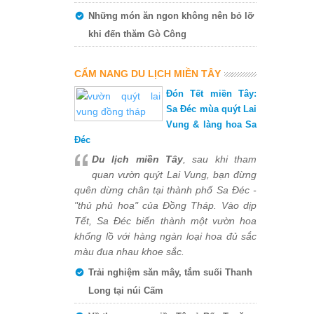
Những món ăn ngon không nên bỏ lỡ
khi đến thăm Gò Công
CẨM NANG DU LỊCH MIỀN TÂY
Đón Tết miền Tây:
Sa Đéc mùa quýt Lai
Vung & làng hoa Sa
Đéc
Du lịch miền Tây
, sau khi tham
quan vườn quýt Lai Vung, bạn đừng
quên dừng chân tại thành phố Sa Đéc -
"thủ phủ hoa" của Đồng Tháp. Vào dịp
Tết, Sa Đéc biến thành một vườn hoa
khổng lồ với hàng ngàn loại hoa đủ sắc
màu đua nhau khoe sắc.
Trải nghiệm săn mây, tắm suối Thanh
Long tại núi Cấm