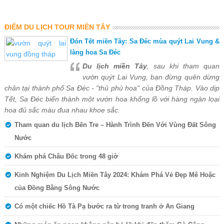
ĐIỂM DU LỊCH TOUR MIỀN TÂY
Đón Tết miền Tây: Sa Đéc mùa quýt Lai Vung &
làng hoa Sa Đéc
Du lịch miền Tây
, sau khi tham quan
vườn quýt Lai Vung, bạn đừng quên dừng
chân tại thành phố Sa Đéc - "thủ phủ hoa" của Đồng Tháp. Vào dịp
Tết, Sa Đéc biến thành một vườn hoa khổng lồ với hàng ngàn loại
hoa đủ sắc màu đua nhau khoe sắc.
Tham quan du lịch Bến Tre – Hành Trình Đến Với Vùng Đất Sông
Nước
Khám phá Châu Đốc trong 48 giờ
Kinh Nghiệm Du Lịch Miền Tây 2024: Khám Phá Vẻ Đẹp Mê Hoặc
của Đồng Bằng Sông Nước
Có một chiếc Hồ Tà Pạ bước ra từ trong tranh ở An Giang