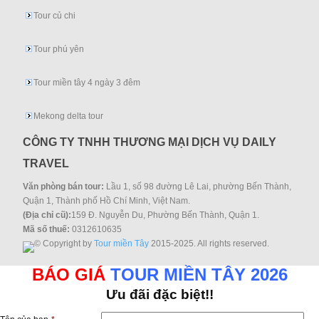
Tour củ chi
Tour phú yên
Tour miền tây 4 ngày 3 đêm
Mekong delta tour
CÔNG TY TNHH THƯƠNG MẠI DỊCH VỤ DAILY
TRAVEL
Văn phòng bán tour:
Lầu 1, số 98 đường Lê Lai, phường Bến Thành,
Quận 1, Thành phố Hồ Chí Minh, Việt Nam.
(Địa chỉ cũ):
159 Đ. Nguyễn Du, Phường Bến Thành, Quận 1.
Mã số thuế:
0312610635
© Copyright by
Tour miền Tây
2015-2025. All rights reserved.
BÁO GIÁ
TOUR MIỀN TÂY 2026
Ưu đãi đặc biệt!!