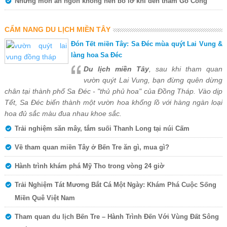
Những món ăn ngon không nên bỏ lỡ khi đến thăm Gò Công
CẨM NANG DU LỊCH MIỀN TÂY
Đón Tết miền Tây: Sa Đéc mùa quýt Lai Vung &
làng hoa Sa Đéc
Du lịch miền Tây
, sau khi tham quan
vườn quýt Lai Vung, bạn đừng quên dừng
chân tại thành phố Sa Đéc - "thủ phủ hoa" của Đồng Tháp. Vào dịp
Tết, Sa Đéc biến thành một vườn hoa khổng lồ với hàng ngàn loại
hoa đủ sắc màu đua nhau khoe sắc.
Trải nghiệm săn mây, tắm suối Thanh Long tại núi Cấm
Về tham quan miền Tây ở Bến Tre ăn gì, mua gì?
Hành trình khám phá Mỹ Tho trong vòng 24 giờ
Trải Nghiệm Tát Mương Bắt Cá Một Ngày: Khám Phá Cuộc Sống
Miền Quê Việt Nam
Tham quan du lịch Bến Tre – Hành Trình Đến Với Vùng Đất Sông