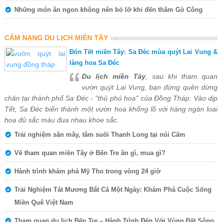
Những món ăn ngon không nên bỏ lỡ khi đến thăm Gò Công
CẨM NANG DU LỊCH MIỀN TÂY
Đón Tết miền Tây: Sa Đéc mùa quýt Lai Vung &
làng hoa Sa Đéc
Du lịch miền Tây
, sau khi tham quan
vườn quýt Lai Vung, bạn đừng quên dừng
chân tại thành phố Sa Đéc - "thủ phủ hoa" của Đồng Tháp. Vào dịp
Tết, Sa Đéc biến thành một vườn hoa khổng lồ với hàng ngàn loại
hoa đủ sắc màu đua nhau khoe sắc.
Trải nghiệm săn mây, tắm suối Thanh Long tại núi Cấm
Về tham quan miền Tây ở Bến Tre ăn gì, mua gì?
Hành trình khám phá Mỹ Tho trong vòng 24 giờ
Trải Nghiệm Tát Mương Bắt Cá Một Ngày: Khám Phá Cuộc Sống
Miền Quê Việt Nam
Tham quan du lịch Bến Tre – Hành Trình Đến Với Vùng Đất Sông