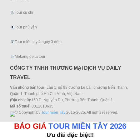
Tour củ chi
Tour phú yên
Tour miền tây 4 ngày 3 đêm
Mekong delta tour
CÔNG TY TNHH THƯƠNG MẠI DỊCH VỤ DAILY
TRAVEL
Văn phòng bán tour:
Lầu 1, số 98 đường Lê Lai, phường Bến Thành,
Quận 1, Thành phố Hồ Chí Minh, Việt Nam.
(Địa chỉ cũ):
159 Đ. Nguyễn Du, Phường Bến Thành, Quận 1.
Mã số thuế:
0312610635
© Copyright by
Tour miền Tây
2015-2025. All rights reserved.
BÁO GIÁ
TOUR MIỀN TÂY 2026
Ưu đãi đặc biệt!!