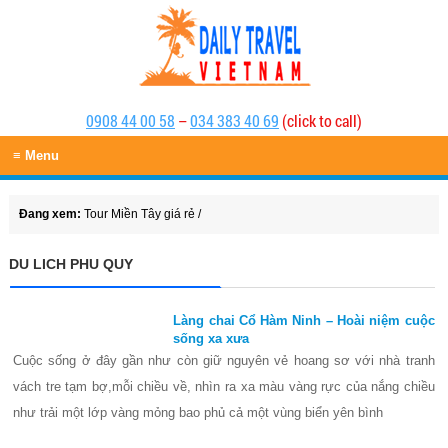
0908 44 00 58
–
034 383 40 69
(click to call)
≡ Menu
Đang xem:
Tour Miền Tây giá rẻ
/
DU LICH PHU QUY
Làng chai Cổ Hàm Ninh – Hoài niệm cuộc
sống xa xưa
Cuộc sống ở đây gần như còn giữ nguyên vẻ hoang sơ với nhà tranh
vách tre tạm bợ,mỗi chiều về, nhìn ra xa màu vàng rực của nắng chiều
như trải một lớp vàng mỏng bao phủ cả một vùng biển yên bình