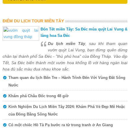
ĐIỂM DU LỊCH TOUR MIỀN TÂY
Đón Tết miền Tây: Sa Đéc mùa quýt Lai Vung &
làng hoa Sa Đéc
Du lịch miền Tây
, sau khi tham quan
vườn quýt Lai Vung, bạn đừng quên dừng
chân tại thành phố Sa Đéc - "thủ phủ hoa" của Đồng Tháp. Vào dịp
Tết, Sa Đéc biến thành một vườn hoa khổng lồ với hàng ngàn loại
hoa đủ sắc màu đua nhau khoe sắc.
Tham quan du lịch Bến Tre – Hành Trình Đến Với Vùng Đất Sông
Nước
Khám phá Châu Đốc trong 48 giờ
Kinh Nghiệm Du Lịch Miền Tây 2024: Khám Phá Vẻ Đẹp Mê Hoặc
của Đồng Bằng Sông Nước
Có một chiếc Hồ Tà Pạ bước ra từ trong tranh ở An Giang