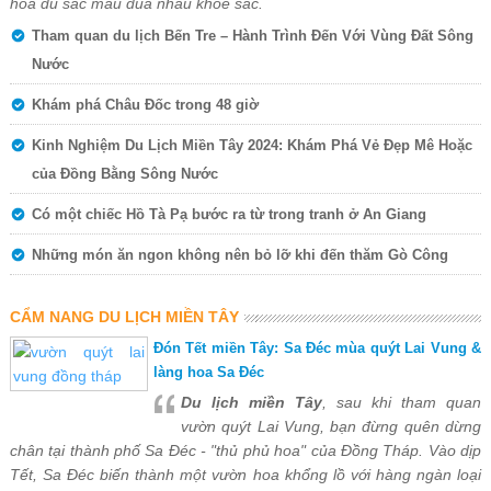
hoa đủ sắc màu đua nhau khoe sắc.
Tham quan du lịch Bến Tre – Hành Trình Đến Với Vùng Đất Sông
Nước
Khám phá Châu Đốc trong 48 giờ
Kinh Nghiệm Du Lịch Miền Tây 2024: Khám Phá Vẻ Đẹp Mê Hoặc
của Đồng Bằng Sông Nước
Có một chiếc Hồ Tà Pạ bước ra từ trong tranh ở An Giang
Những món ăn ngon không nên bỏ lỡ khi đến thăm Gò Công
CẨM NANG DU LỊCH MIỀN TÂY
Đón Tết miền Tây: Sa Đéc mùa quýt Lai Vung &
làng hoa Sa Đéc
Du lịch miền Tây
, sau khi tham quan
vườn quýt Lai Vung, bạn đừng quên dừng
chân tại thành phố Sa Đéc - "thủ phủ hoa" của Đồng Tháp. Vào dịp
Tết, Sa Đéc biến thành một vườn hoa khổng lồ với hàng ngàn loại