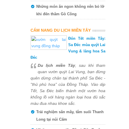
Những món ăn ngon không nên bỏ lỡ
khi đến thăm Gò Công
CẨM NANG DU LỊCH MIỀN TÂY
Đón Tết miền Tây:
Sa Đéc mùa quýt Lai
Vung & làng hoa Sa
Đéc
Du lịch miền Tây
, sau khi tham
quan vườn quýt Lai Vung, bạn đừng
quên dừng chân tại thành phố Sa Đéc -
"thủ phủ hoa" của Đồng Tháp. Vào dịp
Tết, Sa Đéc biến thành một vườn hoa
khổng lồ với hàng ngàn loại hoa đủ sắc
màu đua nhau khoe sắc.
Trải nghiệm săn mây, tắm suối Thanh
Long tại núi Cấm