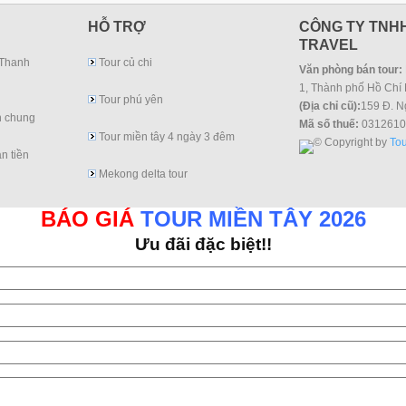
HỖ TRỢ
CÔNG TY TNHH
TRAVEL
 Thanh
Tour củ chi
Văn phòng bán tour:
1, Thành phố Hồ Chí 
Tour phú yên
(Địa chỉ cũ):
159 Đ. N
h chung
Mã số thuế:
0312610
Tour miền tây 4 ngày 3 đêm
© Copyright by
Tou
n tiền
Mekong delta tour
BÁO GIÁ
TOUR MIỀN TÂY 2026
Ưu đãi đặc biệt!!