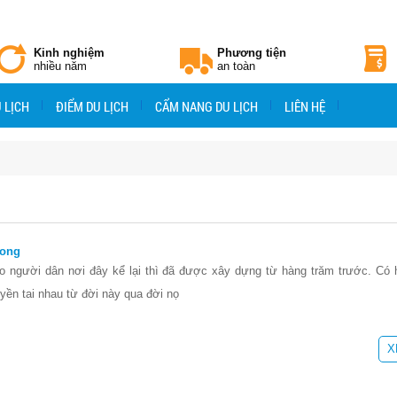
Kinh nghiệm
Phương tiện
nhiều năm
an toàn
 LỊCH
ĐIỂM DU LỊCH
CẨM NANG DU LỊCH
LIÊN HỆ
Long
o người dân nơi đây kể lại thì đã được xây dựng từ hàng trăm trước. Có
yền tai nhau từ đời này qua đời nọ
X