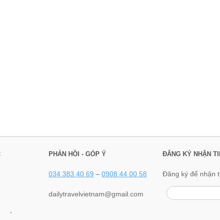
C
PHẢN HỒI - GÓP Ý
ĐĂNG KÝ NHẬN TI
034 383 40 69
–
0908 44 00 58
Đăng ký để nhận t
dailytravelvietnam@gmail.com
.