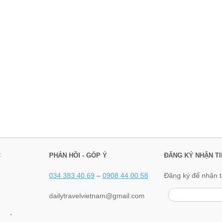
C
PHẢN HỒI - GÓP Ý
ĐĂNG KÝ NHẬN TI
034 383 40 69
–
0908 44 00 58
Đăng ký để nhận t
dailytravelvietnam@gmail.com
.