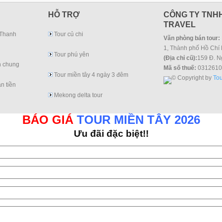
HỖ TRỢ
CÔNG TY TNHH
TRAVEL
 Thanh
Tour củ chi
Văn phòng bán tour:
1, Thành phố Hồ Chí 
Tour phú yên
(Địa chỉ cũ):
159 Đ. N
h chung
Mã số thuế:
0312610
Tour miền tây 4 ngày 3 đêm
© Copyright by
Tou
n tiền
Mekong delta tour
BÁO GIÁ
TOUR MIỀN TÂY 2026
Ưu đãi đặc biệt!!