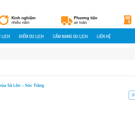
Kinh nghiệm
Phương tiện
nhiều năm
an toàn
 LỊCH
ĐIỂM DU LỊCH
CẨM NANG DU LỊCH
LIÊN HỆ
hùa Sà Lôn – Sóc Trăng
X