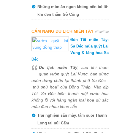
Những món ăn ngon không nên bỏ lỡ
khi đến thăm Gò Công
CẨM NANG DU LỊCH MIỀN TÂY
Đón Tết miền Tây:
Sa Đéc mùa quýt Lai
Vung & làng hoa Sa
Đéc
Du lịch miền Tây
, sau khi tham
quan vườn quýt Lai Vung, bạn đừng
quên dừng chân tại thành phố Sa Đéc -
"thủ phủ hoa" của Đồng Tháp. Vào dịp
Tết, Sa Đéc biến thành một vườn hoa
khổng lồ với hàng ngàn loại hoa đủ sắc
màu đua nhau khoe sắc.
Trải nghiệm săn mây, tắm suối Thanh
Long tại núi Cấm