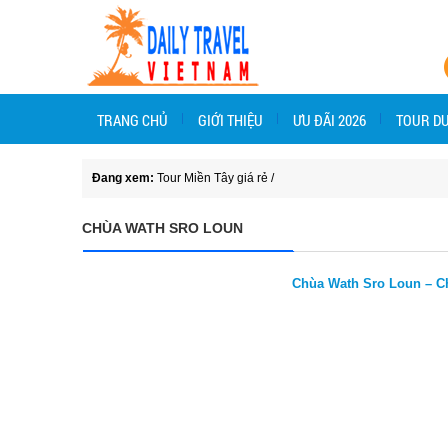
TRANG CHỦ
GIỚI THIỆU
ƯU ĐÃI 2026
TOUR DU
Đang xem:
Tour Miền Tây giá rẻ
/
CHÙA WATH SRO LOUN
Chùa Wath Sro Loun – C